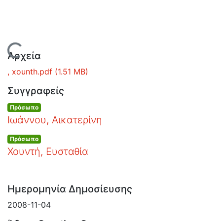
Ανοιχτά
Δεδομένα
Οδηγίες
Χρήσης
Εστίας
Φόρτωση...
Αρχεία
, xounth.pdf
(1.51 MB)
Συγγραφείς
Πρόσωπο
Ιωάννου, Αικατερίνη
Πρόσωπο
Χουντή, Ευσταθία
Ημερομηνία Δημοσίευσης