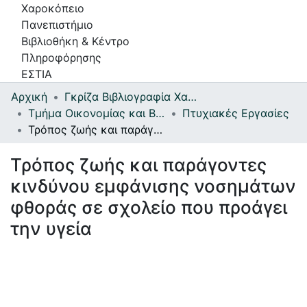
Χαροκόπειο
Πανεπιστήμιο
Βιβλιοθήκη & Κέντρο
Πληροφόρησης
ΕΣΤΙΑ
Αρχική
Γκρίζα Βιβλιογραφία Χαροκοπείου Πανεπιστημίου
Συλλογές
Τμήμα Οικονομίας και Βιώσιμης Ανάπτυξης
Πτυχιακές Εργασίες
Τρόπος ζωής και παράγοντες κινδύνου εμφάνισης νοσημάτων φθοράς σε σχολείο που προάγει την υγεία
Πλοήγηση στην Εστία
Τρόπος ζωής και παράγοντες
Στατιστικά
κινδύνου εμφάνισης νοσημάτων
Πληροφορίες
φθοράς σε σχολείο που προάγει
Επικοινωνία
την υγεία
Υπηρεσίες
Αυτοαπόθεσης