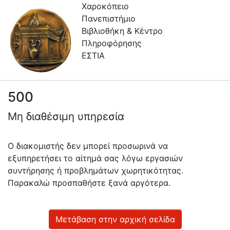
Χαροκόπειο
Πανεπιστήμιο
Βιβλιοθήκη & Κέντρο
Πληροφόρησης
ΕΣΤΙΑ
500
Πληροφορίες
Μη διαθέσιμη υπηρεσία
Επικοινωνία
Υπηρεσίες
Ο διακομιστής δεν μπορεί προσωρινά να
Αυτοαπόθεσης
εξυπηρετήσει το αίτημά σας λόγω εργασιών
συντήρησης ή προβλημάτων χωρητικότητας.
Ανοιχτά
Παρακαλώ προσπαθήστε ξανά αργότερα.
Δεδομένα
Οδηγίες
Χρήσης
Μετάβαση στην αρχική σελίδα