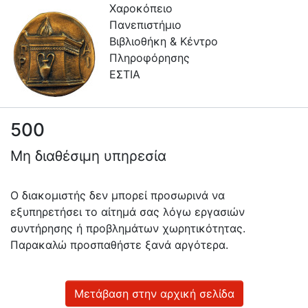
Χαροκόπειο
Πανεπιστήμιο
Βιβλιοθήκη & Κέντρο
Πληροφόρησης
ΕΣΤΙΑ
500
Πληροφορίες
Μη διαθέσιμη υπηρεσία
Επικοινωνία
Υπηρεσίες
Ο διακομιστής δεν μπορεί προσωρινά να
Αυτοαπόθεσης
εξυπηρετήσει το αίτημά σας λόγω εργασιών
συντήρησης ή προβλημάτων χωρητικότητας.
Ανοιχτά
Παρακαλώ προσπαθήστε ξανά αργότερα.
Δεδομένα
Οδηγίες
Χρήσης
Μετάβαση στην αρχική σελίδα