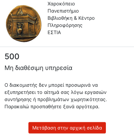
Χαροκόπειο
Πανεπιστήμιο
Βιβλιοθήκη & Κέντρο
Πληροφόρησης
ΕΣΤΙΑ
500
Πληροφορίες
Μη διαθέσιμη υπηρεσία
Επικοινωνία
Υπηρεσίες
Ο διακομιστής δεν μπορεί προσωρινά να
Αυτοαπόθεσης
εξυπηρετήσει το αίτημά σας λόγω εργασιών
συντήρησης ή προβλημάτων χωρητικότητας.
Ανοιχτά
Παρακαλώ προσπαθήστε ξανά αργότερα.
Δεδομένα
Οδηγίες
Χρήσης
Μετάβαση στην αρχική σελίδα