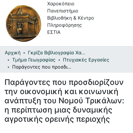
Χαροκόπειο
Πανεπιστήμιο
Βιβλιοθήκη & Κέντρο
Πληροφόρησης
ΕΣΤΙΑ
Αρχική
Γκρίζα Βιβλιογραφία Χαροκοπείου Πανεπιστημίου
Συλλογές
Τμήμα Γεωγραφίας
Πτυχιακές Εργασίες
Παράγοντες που προσδιορίζουν την οικονομική και κοινωνική ανάπτυξη του Νομού Τρικάλων: η περίπτωση μιας δυναμικής αγροτικής ορεινής περιοχής
Πλοήγηση στην Εστία
Παράγοντες που προσδιορίζουν
Στατιστικά
την οικονομική και κοινωνική
Πληροφορίες
ανάπτυξη του Νομού Τρικάλων:
Επικοινωνία
η περίπτωση μιας δυναμικής
Υπηρεσίες
αγροτικής ορεινής περιοχής
Αυτοαπόθεσης