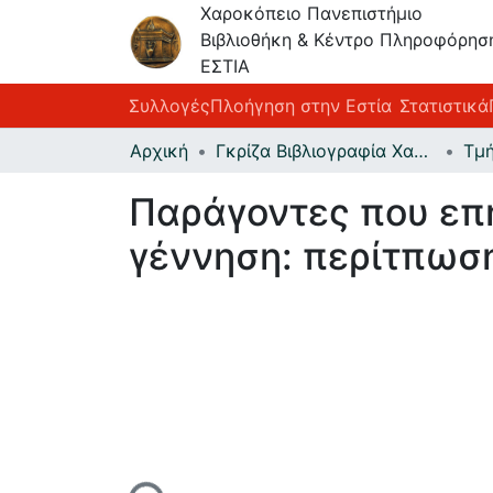
Χαροκόπειο Πανεπιστήμιο
Βιβλιοθήκη & Κέντρο Πληροφόρησ
ΕΣΤΙΑ
Συλλογές
Πλοήγηση στην Εστία
Στατιστικά
Αρχική
Γκρίζα Βιβλιογραφία Χαροκοπείου Πανεπιστημίου
Τμ
Παράγοντες που επ
γέννηση: περίτπωσ