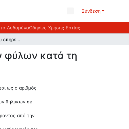
Σύνδεση
χτά Δεδομένα
Οδηγίες Χρήσης Εστίας
Παράγοντες που επηρεάζουν την αναλογία των φύλων κατά τη γέννηση: περίτπωση μελέτης Ελλάδα
ν φύλων κατά τη
ται ως ο αριθμός
ων θηλυκών σε
έροντος από την