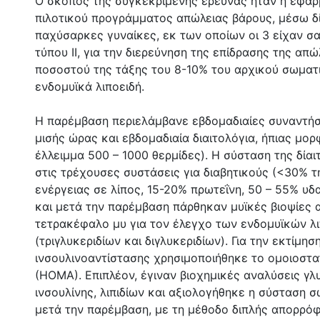
Ο σκοπός της συγκεκριμένης έρευνας ήταν η εφαρ
πιλοτικού προγράμματος απώλειας βάρους, μέσω δί
παχύσαρκες γυναίκες, εκ των οποίων οι 3 είχαν σ
τύπου ΙΙ, για την διερεύνηση της επίδρασης της απ
ποσοστού της τάξης του 8-10% του αρχικού σωματ
ενδομυϊκά λιποειδή.
Η παρέμβαση περιελάμβανε εβδομαδιαίες συναντήσε
μισής ώρας και εβδομαδιαία διαιτολόγια, ήπιας μο
έλλειμμα 500 – 1000 θερμίδες). Η σύσταση της δίαι
στις τρέχουσες συστάσεις για διαβητικούς (<30% τ
ενέργειας σε λίπος, 15-20% πρωτεΐνη, 50 – 55% υδ
και μετά την παρέμβαση πάρθηκαν μυϊκές βιοψίες 
τετρακέφαλο μυ για τον έλεγχο των ενδομυϊκών λ
(τριγλυκεριδίων και διγλυκεριδίων). Για την εκτίμησ
ινσουλινοαντίστασης χρησιμοποιήθηκε το ομοιοστα
(ΗΟΜΑ). Επιπλέον, έγιναν βιοχημικές αναλύσεις γλ
ινσουλίνης, λιπιδίων και αξιολογήθηκε η σύσταση σ
μετά την παρέμβαση, με τη μέθοδο διπλής απορρό