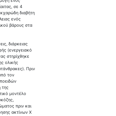
μογή ενός
αιτας, σε 4
ακχαρώδη διαβήτη
ώλειας ενός
ικού βάρους στα
ις, διάρκειας
ρφής (ενεργειακό
τας στηρίχθηκε
ης ολικής
ατάνθρακες). Πριν
από τον
ιποειδών
η της
τικό μοντέλο
υκόζης,
ώματος πριν και
φησης ακτίνων Χ