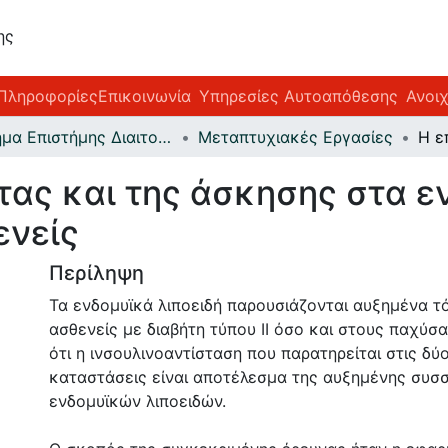
ης
Πληροφορίες
Επικοινωνία
Υπηρεσίες Αυτοαπόθεσης
Ανοι
Τμήμα Επιστήμης Διαιτολογίας-Διατροφής
Μεταπτυχιακές Εργασίες
ιτας και της άσκησης στα ε
ενείς
Περίληψη
Τα ενδομυϊκά λιποειδή παρουσιάζονται αυξημένα τ
ασθενείς με διαβήτη τύπου ΙΙ όσο και στους παχύσα
ότι η ινσουλινοαντίσταση που παρατηρείται στις δ
καταστάσεις είναι αποτέλεσμα της αυξημένης συ
ενδομυϊκών λιποειδών.