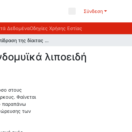
Σύνδεση
χτά Δεδομένα
Οδηγίες Χρήσης Εστίας
Η επίδραση της δίαιτας και της άσκησης στα ενδομυϊκά λιποειδή σε διαβητικούς ασθενείς
νδομυϊκά λιποειδή
όσο στους
ρκους. Φαίνεται
ύο παραπάνω
σσώρευσης των