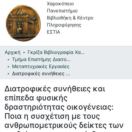
Χαροκόπειο
Πανεπιστήμιο
Βιβλιοθήκη & Κέντρο
Πληροφόρησης
ΕΣΤΙΑ
Αρχική
Γκρίζα Βιβλιογραφία Χαροκοπείου Πανεπιστημίου
Συλλογές
Τμήμα Επιστήμης Διαιτολογίας-Διατροφής
Μεταπτυχιακές Εργασίες
Πλοήγηση στην Εστία
Διατροφικές συνήθειες και επίπεδα φυσικής δραστηριότητας οικογένειας: Ποια η συσχέτιση με τους ανθρωπομετρικούς δείκτες των παιδιών και ποιος ο κίνδυνος εμφάνισης παχυσαρκίας
Στατιστικά
Διατροφικές συνήθειες και
Πληροφορίες
επίπεδα φυσικής
Επικοινωνία
δραστηριότητας οικογένειας:
Ποια η συσχέτιση με τους
Υπηρεσίες
Αυτοαπόθεσης
ανθρωπομετρικούς δείκτες των