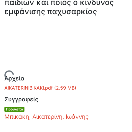
παιδιών και ποιος ο κίνδυνος
Ανοιχτά
Δεδομένα
εμφάνισης παχυσαρκίας
Οδηγίες
Χρήσης
Εστίας
Φόρτωση...
Αρχεία
AIKATERINIBIKAKI.pdf
(2.59 MB)
Συγγραφείς
Πρόσωπο
Μπικάκη, Αικατερίνη, Ιωάννης