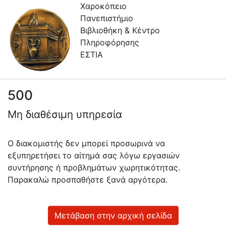
Χαροκόπειο
Πανεπιστήμιο
Βιβλιοθήκη & Κέντρο
Πληροφόρησης
ΕΣΤΙΑ
500
Πληροφορίες
Μη διαθέσιμη υπηρεσία
Επικοινωνία
Υπηρεσίες
Ο διακομιστής δεν μπορεί προσωρινά να
Αυτοαπόθεσης
εξυπηρετήσει το αίτημά σας λόγω εργασιών
συντήρησης ή προβλημάτων χωρητικότητας.
Ανοιχτά
Παρακαλώ προσπαθήστε ξανά αργότερα.
Δεδομένα
Οδηγίες
Χρήσης
Μετάβαση στην αρχική σελίδα