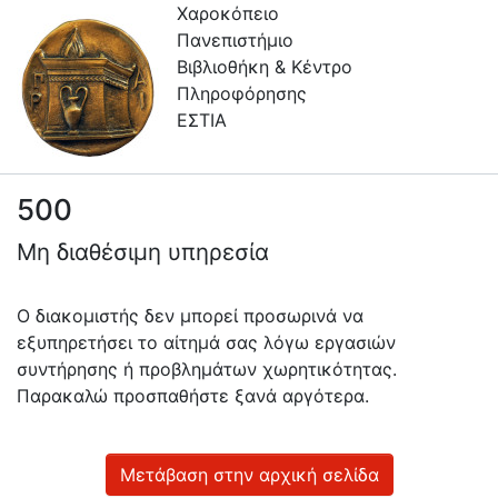
Χαροκόπειο
Πανεπιστήμιο
Βιβλιοθήκη & Κέντρο
Πληροφόρησης
ΕΣΤΙΑ
500
Πληροφορίες
Μη διαθέσιμη υπηρεσία
Επικοινωνία
Υπηρεσίες
Ο διακομιστής δεν μπορεί προσωρινά να
Αυτοαπόθεσης
εξυπηρετήσει το αίτημά σας λόγω εργασιών
συντήρησης ή προβλημάτων χωρητικότητας.
Ανοιχτά
Παρακαλώ προσπαθήστε ξανά αργότερα.
Δεδομένα
Οδηγίες
Χρήσης
Μετάβαση στην αρχική σελίδα