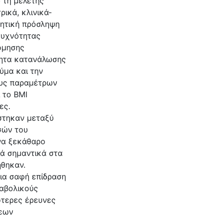
 τη μελέτης
ικά, κλινικά-
τητική πρόσληψη
συχνότητας
όμησης
τητα κατανάλωσης
ύμα και την
ους παραμέτρων
ι το BMI
ες.
στηκαν μεταξύ
σών του
να ξεκάθαρο
ρά σημαντικά στα
ήθηκαν.
ια σαφή επίδραση
ταβολικούς
ότερες έρευνες
σεων