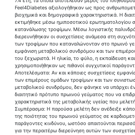
7.4 έτη, τα οποία αποτέλεσαν μέρος του πληθυσμού
Feel4Diabetes αξιολογήθηκαν ως προς ανθρωπομετρ
βιοχημικά και δημογραφικά χαρακτηριστικά. Η διαι
εκτιμήθηκε μέσω ημιποσοτικού ερωτηματολογίου 
κατανάλωσης τροφίμων. Μέσω λογιστικής παλινδρ
διερευνήθηκαν οι συσχετίσεις ανάμεσα στη συχνό
των τροφίμων που καταναλώνονταν στο πρωινό γε
εμφάνιση μεταβολικού συνδρόμου και των επιμέρ
του ξεχωριστά. Η ηλικία, το φύλο, η εκπαίδευση κα
χρησιμοποιήθηκαν ως πιθανοί συγχυτικοί παράγοντ
Αποτελέσματα: Αν και κάποιες συσχετίσεις εμφανί
των επιμέρους ομάδων τροφίμων και των συνιστω
μεταβολικού συνδρόμου, δεν φάνηκε να υπάρχει έ
διαιτητικό πρότυπο πρωινού γεύματος που να επιδ
χαρακτηριστικά της μεταβολικής υγείας που μελετ
Συμπέρασμα: Η παρούσα μελέτη δεν ανέδειξε κάπο
της ποιότητας του πρωινού γεύματος σε καρδιομε
παράγοντες κινδύνου, ωστόσο απαιτούνται περισσ
για την περαιτέρω διερεύνηση αυτών των συσχετί