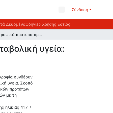
Σύνδεση
χτά Δεδομένα
Οδηγίες Χρήσης Εστίας
Διατροφικά πρότυπα πρωινού γεύματος και μεταβολική υγεία: Δεδομένα από τη μελέτη Feel4Diabetes
ταβολική υγεία:
ογραφία συνδέουν
ική υγεία. Σκοπό
φικών προτύπων
ών με τη
ς ηλικίας 41.7 ±