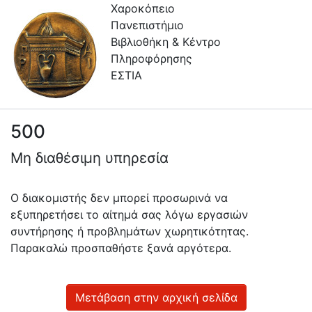
Χαροκόπειο
Πανεπιστήμιο
Βιβλιοθήκη & Κέντρο
Πληροφόρησης
ΕΣΤΙΑ
500
Πληροφορίες
Μη διαθέσιμη υπηρεσία
Επικοινωνία
Υπηρεσίες
Ο διακομιστής δεν μπορεί προσωρινά να
Αυτοαπόθεσης
εξυπηρετήσει το αίτημά σας λόγω εργασιών
συντήρησης ή προβλημάτων χωρητικότητας.
Ανοιχτά
Παρακαλώ προσπαθήστε ξανά αργότερα.
Δεδομένα
Οδηγίες
Χρήσης
Μετάβαση στην αρχική σελίδα