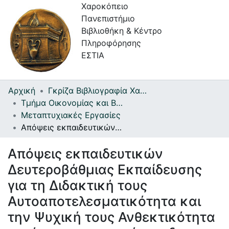
Χαροκόπειο
Πανεπιστήμιο
Βιβλιοθήκη & Κέντρο
Πληροφόρησης
ΕΣΤΙΑ
Αρχική
Γκρίζα Βιβλιογραφία Χαροκοπείου Πανεπιστημίου
Συλλογές
Τμήμα Οικονομίας και Βιώσιμης Ανάπτυξης
Μεταπτυχιακές Εργασίες
Πλοήγηση στην Εστία
Απόψεις εκπαιδευτικών Δευτεροβάθμιας Εκπαίδευσης για τη Διδακτική τους Αυτοαποτελεσματικότητα και την Ψυχική τους Ανθεκτικότητα μετά την επιστροφή στη δια ζώσης διδασκαλία
Στατιστικά
Απόψεις εκπαιδευτικών
Πληροφορίες
Δευτεροβάθμιας Εκπαίδευσης
Επικοινωνία
για τη Διδακτική τους
Αυτοαποτελεσματικότητα και
Υπηρεσίες
Αυτοαπόθεσης
την Ψυχική τους Ανθεκτικότητα