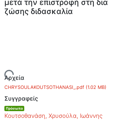
μετά την επιστροφή στη δια
Ανοιχτά
Δεδομένα
ζώσης διδασκαλία
Οδηγίες
Χρήσης
Εστίας
Φόρτωση...
Αρχεία
CHRYSOULAKOUTSOTHANASI_.pdf
(1.02 MB)
Συγγραφείς
Πρόσωπο
Κουτσοθανάση, Χρυσούλα, Ιωάννης