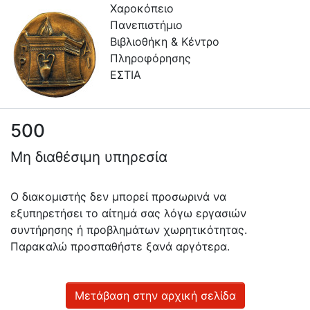
Χαροκόπειο
Πανεπιστήμιο
Βιβλιοθήκη & Κέντρο
Πληροφόρησης
ΕΣΤΙΑ
500
Πληροφορίες
Μη διαθέσιμη υπηρεσία
Επικοινωνία
Υπηρεσίες
Ο διακομιστής δεν μπορεί προσωρινά να
Αυτοαπόθεσης
εξυπηρετήσει το αίτημά σας λόγω εργασιών
συντήρησης ή προβλημάτων χωρητικότητας.
Ανοιχτά
Παρακαλώ προσπαθήστε ξανά αργότερα.
Δεδομένα
Οδηγίες
Χρήσης
Μετάβαση στην αρχική σελίδα