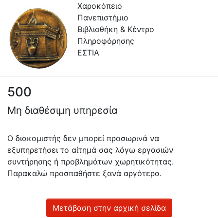
Χαροκόπειο
Πανεπιστήμιο
Βιβλιοθήκη & Κέντρο
Πληροφόρησης
ΕΣΤΙΑ
500
Πληροφορίες
Μη διαθέσιμη υπηρεσία
Επικοινωνία
Υπηρεσίες
Ο διακομιστής δεν μπορεί προσωρινά να
Αυτοαπόθεσης
εξυπηρετήσει το αίτημά σας λόγω εργασιών
συντήρησης ή προβλημάτων χωρητικότητας.
Ανοιχτά
Παρακαλώ προσπαθήστε ξανά αργότερα.
Δεδομένα
Οδηγίες
Χρήσης
Μετάβαση στην αρχική σελίδα