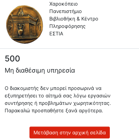
Χαροκόπειο
Πανεπιστήμιο
Βιβλιοθήκη & Κέντρο
Πληροφόρησης
ΕΣΤΙΑ
500
Πληροφορίες
Μη διαθέσιμη υπηρεσία
Επικοινωνία
Υπηρεσίες
Ο διακομιστής δεν μπορεί προσωρινά να
Αυτοαπόθεσης
εξυπηρετήσει το αίτημά σας λόγω εργασιών
συντήρησης ή προβλημάτων χωρητικότητας.
Ανοιχτά
Παρακαλώ προσπαθήστε ξανά αργότερα.
Δεδομένα
Οδηγίες
Χρήσης
Μετάβαση στην αρχική σελίδα