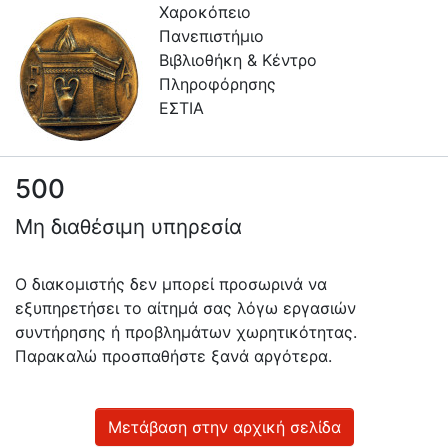
Χαροκόπειο
Πανεπιστήμιο
Βιβλιοθήκη & Κέντρο
Πληροφόρησης
ΕΣΤΙΑ
500
Πληροφορίες
Μη διαθέσιμη υπηρεσία
Επικοινωνία
Υπηρεσίες
Ο διακομιστής δεν μπορεί προσωρινά να
Αυτοαπόθεσης
εξυπηρετήσει το αίτημά σας λόγω εργασιών
συντήρησης ή προβλημάτων χωρητικότητας.
Ανοιχτά
Παρακαλώ προσπαθήστε ξανά αργότερα.
Δεδομένα
Οδηγίες
Χρήσης
Μετάβαση στην αρχική σελίδα