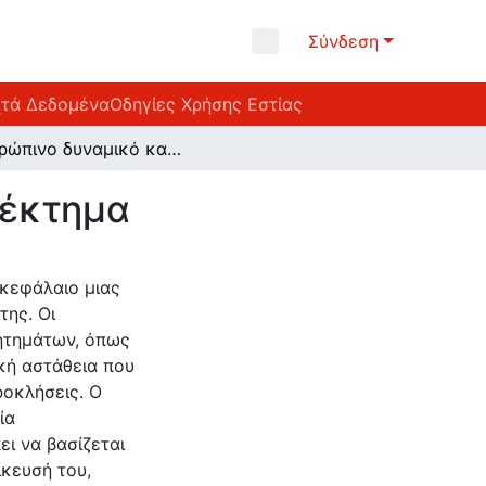
Σύνδεση
Ανοιχτά
Οδηγίες Χρήσης
Δεδομένα
Εστίας
Ανθρώπινο δυναμικό και ανταγωνιστικό πλεονέκτημα
νέκτημα
 κεφάλαιο μιας
της. Οι
ζητημάτων, όπως
ική αστάθεια που
ροκλήσεις. Ο
ία
ι να βασίζεται