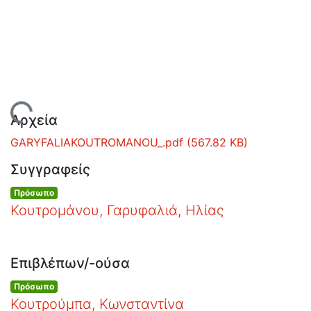
Ανοιχτά
Δεδομένα
Οδηγίες
Χρήσης
Εστίας
Φόρτωση...
Αρχεία
GARYFALIAKOUTROMANOU_.pdf
(567.82 KB)
Συγγραφείς
Πρόσωπο
Κουτρομάνου, Γαρυφαλιά, Ηλίας
Επιβλέπων/-ούσα
Πρόσωπο
Κουτρούμπα, Κωνσταντίνα