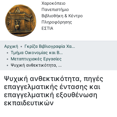
Χαροκόπειο
Πανεπιστήμιο
Βιβλιοθήκη & Κέντρο
Πληροφόρησης
ΕΣΤΙΑ
Αρχική
Γκρίζα Βιβλιογραφία Χαροκοπείου Πανεπιστημίου
Συλλογές
Τμήμα Οικονομίας και Βιώσιμης Ανάπτυξης
Μεταπτυχιακές Εργασίες
Πλοήγηση στην Εστία
Ψυχική ανθεκτικότητα, πηγές επαγγελματικής έντασης και επαγγελματική εξουθένωση εκπαιδευτικών
Στατιστικά
Ψυχική ανθεκτικότητα, πηγές
Πληροφορίες
επαγγελματικής έντασης και
Επικοινωνία
επαγγελματική εξουθένωση
εκπαιδευτικών
Υπηρεσίες
Αυτοαπόθεσης