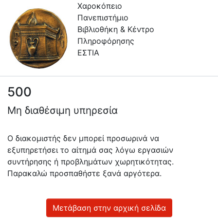
Χαροκόπειο
Πανεπιστήμιο
Βιβλιοθήκη & Κέντρο
Πληροφόρησης
ΕΣΤΙΑ
500
Πληροφορίες
Μη διαθέσιμη υπηρεσία
Επικοινωνία
Υπηρεσίες
Ο διακομιστής δεν μπορεί προσωρινά να
Αυτοαπόθεσης
εξυπηρετήσει το αίτημά σας λόγω εργασιών
συντήρησης ή προβλημάτων χωρητικότητας.
Ανοιχτά
Παρακαλώ προσπαθήστε ξανά αργότερα.
Δεδομένα
Οδηγίες
Χρήσης
Μετάβαση στην αρχική σελίδα