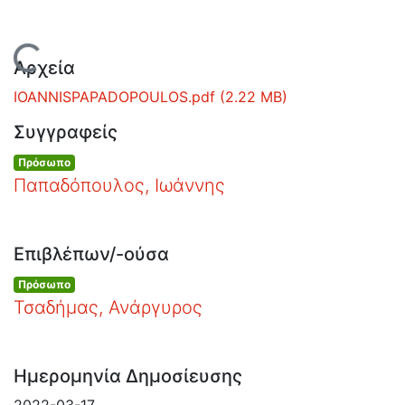
Ανοιχτά
Δεδομένα
Οδηγίες
Φόρτωση...
Χρήσης
Αρχεία
Εστίας
IOANNISPAPADOPOULOS.pdf
(2.22 MB)
Συγγραφείς
Πρόσωπο
Παπαδόπουλος, Ιωάννης
Επιβλέπων/-ούσα
Πρόσωπο
Τσαδήμας, Ανάργυρος