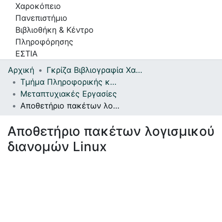
Χαροκόπειο
Πανεπιστήμιο
Βιβλιοθήκη & Κέντρο
Πληροφόρησης
ΕΣΤΙΑ
Αρχική
Γκρίζα Βιβλιογραφία Χαροκοπείου Πανεπιστημίου
Συλλογές
Τμήμα Πληροφορικής και Τηλεματικής
Μεταπτυχιακές Εργασίες
Πλοήγηση στην Εστία
Αποθετήριο πακέτων λογισμικού διανομών Linux
Στατιστικά
Αποθετήριο πακέτων λογισμικού
Πληροφορίες
διανομών Linux
Επικοινωνία
Υπηρεσίες
Αυτοαπόθεσης