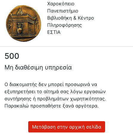
Χαροκόπειο
Πανεπιστήμιο
Βιβλιοθήκη & Κέντρο
Πληροφόρησης
ΕΣΤΙΑ
500
Πληροφορίες
Μη διαθέσιμη υπηρεσία
Επικοινωνία
Υπηρεσίες
Ο διακομιστής δεν μπορεί προσωρινά να
Αυτοαπόθεσης
εξυπηρετήσει το αίτημά σας λόγω εργασιών
συντήρησης ή προβλημάτων χωρητικότητας.
Ανοιχτά
Παρακαλώ προσπαθήστε ξανά αργότερα.
Δεδομένα
Οδηγίες
Χρήσης
Μετάβαση στην αρχική σελίδα