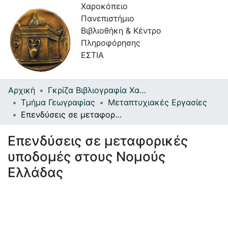
Χαροκόπειο
Πανεπιστήμιο
Βιβλιοθήκη & Κέντρο
Πληροφόρησης
ΕΣΤΙΑ
Αρχική
Γκρίζα Βιβλιογραφία Χαροκοπείου Πανεπιστημίου
Συλλογές
Τμήμα Γεωγραφίας
Μεταπτυχιακές Εργασίες
Επενδύσεις σε μεταφορικές υποδομές στους Νομούς Ελλάδας
Πλοήγηση στην Εστία
Επενδύσεις σε μεταφορικές
Στατιστικά
υποδομές στους Νομούς
Πληροφορίες
Ελλάδας
Επικοινωνία
Υπηρεσίες
Αυτοαπόθεσης