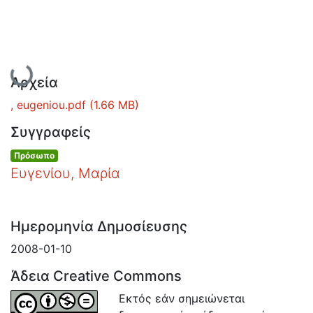
Ανοιχτά
Δεδομένα
Οδηγίες
Φόρτωση...
Χρήσης
Αρχεία
Εστίας
, eugeniou.pdf
(1.66 MB)
Συγγραφείς
Πρόσωπο
Ευγενίου, Μαρία
Ημερομηνία Δημοσίευσης
2008-01-10
Άδεια Creative Commons
Εκτός εάν σημειώνεται