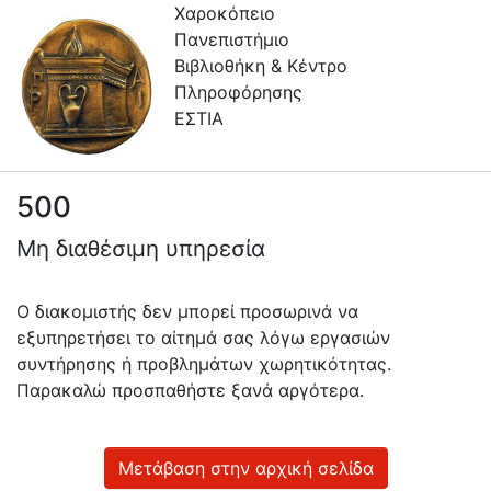
Χαροκόπειο
Πανεπιστήμιο
Βιβλιοθήκη & Κέντρο
Πληροφόρησης
ΕΣΤΙΑ
500
Πληροφορίες
Μη διαθέσιμη υπηρεσία
Επικοινωνία
Υπηρεσίες
Ο διακομιστής δεν μπορεί προσωρινά να
Αυτοαπόθεσης
εξυπηρετήσει το αίτημά σας λόγω εργασιών
συντήρησης ή προβλημάτων χωρητικότητας.
Ανοιχτά
Παρακαλώ προσπαθήστε ξανά αργότερα.
Δεδομένα
Οδηγίες
Χρήσης
Μετάβαση στην αρχική σελίδα