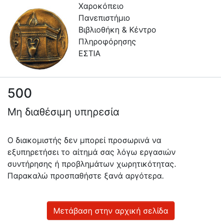
Χαροκόπειο
Πανεπιστήμιο
Βιβλιοθήκη & Κέντρο
Πληροφόρησης
ΕΣΤΙΑ
500
Πληροφορίες
Μη διαθέσιμη υπηρεσία
Επικοινωνία
Υπηρεσίες
Ο διακομιστής δεν μπορεί προσωρινά να
Αυτοαπόθεσης
εξυπηρετήσει το αίτημά σας λόγω εργασιών
συντήρησης ή προβλημάτων χωρητικότητας.
Ανοιχτά
Παρακαλώ προσπαθήστε ξανά αργότερα.
Δεδομένα
Οδηγίες
Χρήσης
Μετάβαση στην αρχική σελίδα