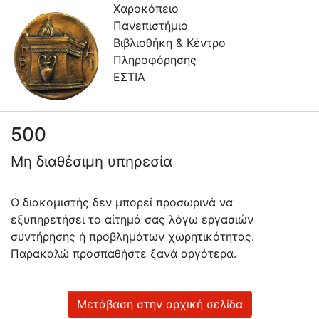
Χαροκόπειο
Πανεπιστήμιο
Βιβλιοθήκη & Κέντρο
Πληροφόρησης
ΕΣΤΙΑ
500
Πληροφορίες
Μη διαθέσιμη υπηρεσία
Επικοινωνία
Υπηρεσίες
Ο διακομιστής δεν μπορεί προσωρινά να
Αυτοαπόθεσης
εξυπηρετήσει το αίτημά σας λόγω εργασιών
συντήρησης ή προβλημάτων χωρητικότητας.
Ανοιχτά
Παρακαλώ προσπαθήστε ξανά αργότερα.
Δεδομένα
Οδηγίες
Χρήσης
Μετάβαση στην αρχική σελίδα