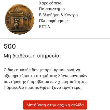
Χαροκόπειο
Πανεπιστήμιο
Βιβλιοθήκη & Κέντρο
Πληροφόρησης
ΕΣΤΙΑ
500
Πληροφορίες
Μη διαθέσιμη υπηρεσία
Επικοινωνία
Υπηρεσίες
Ο διακομιστής δεν μπορεί προσωρινά να
Αυτοαπόθεσης
εξυπηρετήσει το αίτημά σας λόγω εργασιών
συντήρησης ή προβλημάτων χωρητικότητας.
Ανοιχτά
Παρακαλώ προσπαθήστε ξανά αργότερα.
Δεδομένα
Οδηγίες
Χρήσης
Μετάβαση στην αρχική σελίδα