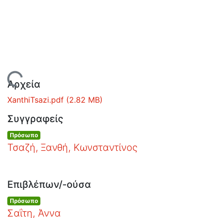
Ανοιχτά
Δεδομένα
Οδηγίες
Χρήσης
Εστίας
Φόρτωση...
Αρχεία
XanthiTsazi.pdf
(2.82 MB)
Συγγραφείς
Πρόσωπο
Τσαζή, Ξανθή, Κωνσταντίνος
Επιβλέπων/-ούσα
Πρόσωπο
Σαΐτη, Άννα