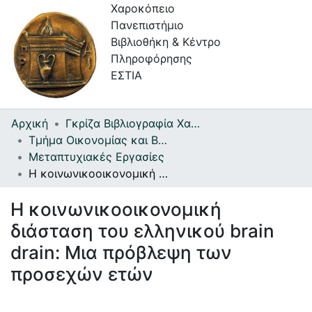
Χαροκόπειο
Πανεπιστήμιο
Βιβλιοθήκη & Κέντρο
Πληροφόρησης
ΕΣΤΙΑ
Αρχική
Γκρίζα Βιβλιογραφία Χαροκοπείου Πανεπιστημίου
Συλλογές
Τμήμα Οικονομίας και Βιώσιμης Ανάπτυξης
Μεταπτυχιακές Εργασίες
Πλοήγηση στην Εστία
Η κοινωνικοοικονομική διάσταση του ελληνικού brain drain: Μια πρόβλεψη των προσεχών ετών
Στατιστικά
Η κοινωνικοοικονομική
Πληροφορίες
διάσταση του ελληνικού brain
Επικοινωνία
drain: Μια πρόβλεψη των
προσεχών ετών
Υπηρεσίες
Αυτοαπόθεσης