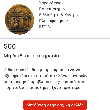
Χαροκόπειο
Πανεπιστήμιο
Βιβλιοθήκη & Κέντρο
Πληροφόρησης
ΕΣΤΙΑ
500
Πληροφορίες
Μη διαθέσιμη υπηρεσία
Επικοινωνία
Υπηρεσίες
Ο διακομιστής δεν μπορεί προσωρινά να
Αυτοαπόθεσης
εξυπηρετήσει το αίτημά σας λόγω εργασιών
συντήρησης ή προβλημάτων χωρητικότητας.
Ανοιχτά
Παρακαλώ προσπαθήστε ξανά αργότερα.
Δεδομένα
Οδηγίες
Χρήσης
Μετάβαση στην αρχική σελίδα