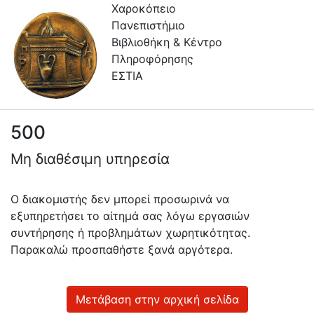
Χαροκόπειο
Πανεπιστήμιο
Βιβλιοθήκη & Κέντρο
Πληροφόρησης
ΕΣΤΙΑ
500
Πληροφορίες
Μη διαθέσιμη υπηρεσία
Επικοινωνία
Υπηρεσίες
Ο διακομιστής δεν μπορεί προσωρινά να
Αυτοαπόθεσης
εξυπηρετήσει το αίτημά σας λόγω εργασιών
συντήρησης ή προβλημάτων χωρητικότητας.
Ανοιχτά
Παρακαλώ προσπαθήστε ξανά αργότερα.
Δεδομένα
Οδηγίες
Χρήσης
Μετάβαση στην αρχική σελίδα