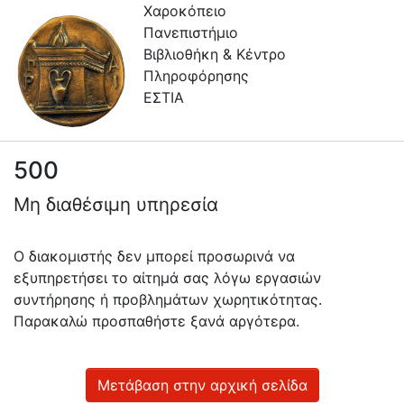
Χαροκόπειο
Πανεπιστήμιο
Βιβλιοθήκη & Κέντρο
Πληροφόρησης
ΕΣΤΙΑ
500
Πληροφορίες
Μη διαθέσιμη υπηρεσία
Επικοινωνία
Υπηρεσίες
Ο διακομιστής δεν μπορεί προσωρινά να
Αυτοαπόθεσης
εξυπηρετήσει το αίτημά σας λόγω εργασιών
συντήρησης ή προβλημάτων χωρητικότητας.
Ανοιχτά
Παρακαλώ προσπαθήστε ξανά αργότερα.
Δεδομένα
Οδηγίες
Χρήσης
Μετάβαση στην αρχική σελίδα