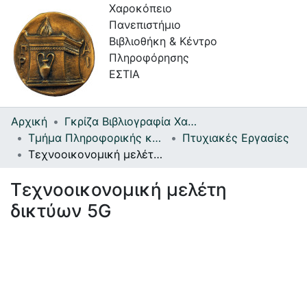
Χαροκόπειο
Πανεπιστήμιο
Βιβλιοθήκη & Κέντρο
Πληροφόρησης
ΕΣΤΙΑ
Αρχική
Γκρίζα Βιβλιογραφία Χαροκοπείου Πανεπιστημίου
Συλλογές
Τμήμα Πληροφορικής και Τηλεματικής
Πτυχιακές Εργασίες
Τεχνοοικονομική μελέτη δικτύων 5G
Πλοήγηση στην Εστία
Τεχνοοικονομική μελέτη
Στατιστικά
δικτύων 5G
Πληροφορίες
Επικοινωνία
Υπηρεσίες
Αυτοαπόθεσης