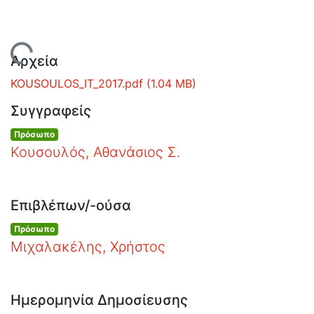
Ανοιχτά
Δεδομένα
Φόρτωση...
Οδηγίες
Αρχεία
Χρήσης
KOUSOULOS_IT_2017.pdf
(1.04 MB)
Εστίας
Συγγραφείς
Πρόσωπο
Κουσουλός, Αθανάσιος Σ.
Επιβλέπων/-ούσα
Πρόσωπο
Μιχαλακέλης, Χρήστος
Ημερομηνία Δημοσίευσης