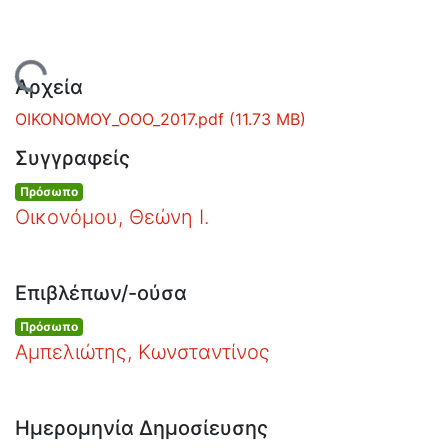
Ανοιχτά
Δεδομένα
Οδηγίες
Φόρτωση...
Αρχεία
Χρήσης
ΟΙΚΟΝΟΜΟΥ_ΟΟΟ_2017.pdf
(11.73 MB)
Εστίας
Συγγραφείς
Πρόσωπο
Οικονόμου, Θεώνη Ι.
Επιβλέπων/-ούσα
Πρόσωπο
Αμπελιώτης, Κωνσταντίνος
Ημερομηνία Δημοσίευσης