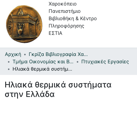
Χαροκόπειο
Πανεπιστήμιο
Βιβλιοθήκη & Κέντρο
Πληροφόρησης
ΕΣΤΙΑ
Αρχική
Γκρίζα Βιβλιογραφία Χαροκοπείου Πανεπιστημίου
Συλλογές
Τμήμα Οικονομίας και Βιώσιμης Ανάπτυξης
Πτυχιακές Εργασίες
Ηλιακά θερμικά συστήματα στην Ελλάδα
Πλοήγηση στην Εστία
Ηλιακά θερμικά συστήματα
Στατιστικά
στην Ελλάδα
Πληροφορίες
Επικοινωνία
Υπηρεσίες
Αυτοαπόθεσης