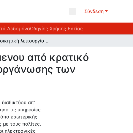
Σύνδεση
χτά Δεδομένα
Οδηγίες Χρήσης Εστίας
Η διοικητική λειτουργία οργανισμού εποπτευόμενου από κρατικό φορέα. Μελέτη και σχεδιασμός της ψηφιακής οργάνωσης των υπηρεσιών του
μενου από κρατικό
 οργάνωσης των
 διαδικτύου απ'
ησε τις υπηρεσίες
ρόπο εσωτερικής
 με τους πολίτες.
οι ηλεκτρονικές