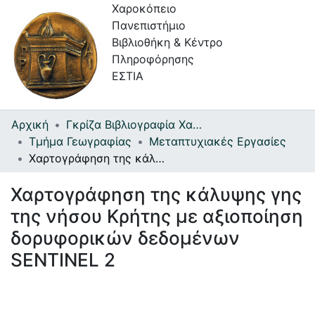
Χαροκόπειο
Πανεπιστήμιο
Βιβλιοθήκη & Κέντρο
Πληροφόρησης
ΕΣΤΙΑ
Αρχική
Γκρίζα Βιβλιογραφία Χαροκοπείου Πανεπιστημίου
Συλλογές
Τμήμα Γεωγραφίας
Μεταπτυχιακές Εργασίες
Χαρτογράφηση της κάλυψης γης της νήσου Κρήτης με αξιοποίηση δορυφορικών δεδομένων SENTINEL 2
Πλοήγηση στην Εστία
Χαρτογράφηση της κάλυψης γης
Στατιστικά
της νήσου Κρήτης με αξιοποίηση
Πληροφορίες
δορυφορικών δεδομένων
Επικοινωνία
SENTINEL 2
Υπηρεσίες
Αυτοαπόθεσης