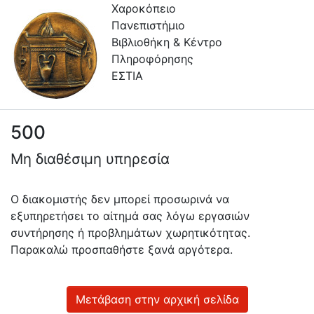
Χαροκόπειο
Πανεπιστήμιο
Βιβλιοθήκη & Κέντρο
Πληροφόρησης
ΕΣΤΙΑ
500
Πληροφορίες
Μη διαθέσιμη υπηρεσία
Επικοινωνία
Υπηρεσίες
Ο διακομιστής δεν μπορεί προσωρινά να
Αυτοαπόθεσης
εξυπηρετήσει το αίτημά σας λόγω εργασιών
συντήρησης ή προβλημάτων χωρητικότητας.
Ανοιχτά
Παρακαλώ προσπαθήστε ξανά αργότερα.
Δεδομένα
Οδηγίες
Χρήσης
Μετάβαση στην αρχική σελίδα