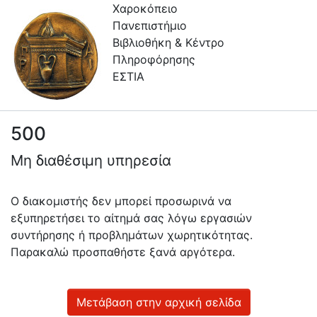
Χαροκόπειο
Πανεπιστήμιο
Βιβλιοθήκη & Κέντρο
Πληροφόρησης
ΕΣΤΙΑ
500
Πληροφορίες
Μη διαθέσιμη υπηρεσία
Επικοινωνία
Υπηρεσίες
Ο διακομιστής δεν μπορεί προσωρινά να
Αυτοαπόθεσης
εξυπηρετήσει το αίτημά σας λόγω εργασιών
συντήρησης ή προβλημάτων χωρητικότητας.
Ανοιχτά
Παρακαλώ προσπαθήστε ξανά αργότερα.
Δεδομένα
Οδηγίες
Χρήσης
Μετάβαση στην αρχική σελίδα