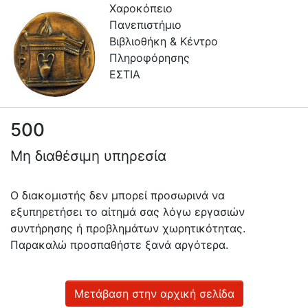
Χαροκόπειο
Πανεπιστήμιο
Βιβλιοθήκη & Κέντρο
Πληροφόρησης
ΕΣΤΙΑ
500
Πληροφορίες
Μη διαθέσιμη υπηρεσία
Επικοινωνία
Υπηρεσίες
Ο διακομιστής δεν μπορεί προσωρινά να
Αυτοαπόθεσης
εξυπηρετήσει το αίτημά σας λόγω εργασιών
συντήρησης ή προβλημάτων χωρητικότητας.
Ανοιχτά
Παρακαλώ προσπαθήστε ξανά αργότερα.
Δεδομένα
Οδηγίες
Χρήσης
Μετάβαση στην αρχική σελίδα