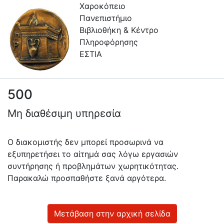
Χαροκόπειο
Πανεπιστήμιο
Βιβλιοθήκη & Κέντρο
Πληροφόρησης
ΕΣΤΙΑ
500
Πληροφορίες
Μη διαθέσιμη υπηρεσία
Επικοινωνία
Υπηρεσίες
Ο διακομιστής δεν μπορεί προσωρινά να
Αυτοαπόθεσης
εξυπηρετήσει το αίτημά σας λόγω εργασιών
συντήρησης ή προβλημάτων χωρητικότητας.
Ανοιχτά
Παρακαλώ προσπαθήστε ξανά αργότερα.
Δεδομένα
Οδηγίες
Χρήσης
Μετάβαση στην αρχική σελίδα