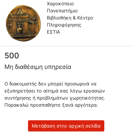
Χαροκόπειο
Πανεπιστήμιο
Βιβλιοθήκη & Κέντρο
Πληροφόρησης
ΕΣΤΙΑ
500
Πληροφορίες
Μη διαθέσιμη υπηρεσία
Επικοινωνία
Υπηρεσίες
Ο διακομιστής δεν μπορεί προσωρινά να
Αυτοαπόθεσης
εξυπηρετήσει το αίτημά σας λόγω εργασιών
συντήρησης ή προβλημάτων χωρητικότητας.
Ανοιχτά
Παρακαλώ προσπαθήστε ξανά αργότερα.
Δεδομένα
Οδηγίες
Χρήσης
Μετάβαση στην αρχική σελίδα