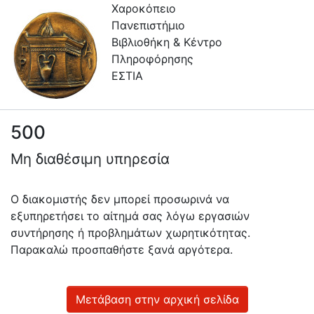
Χαροκόπειο
Πανεπιστήμιο
Βιβλιοθήκη & Κέντρο
Πληροφόρησης
ΕΣΤΙΑ
500
Πληροφορίες
Μη διαθέσιμη υπηρεσία
Επικοινωνία
Υπηρεσίες
Ο διακομιστής δεν μπορεί προσωρινά να
Αυτοαπόθεσης
εξυπηρετήσει το αίτημά σας λόγω εργασιών
συντήρησης ή προβλημάτων χωρητικότητας.
Ανοιχτά
Παρακαλώ προσπαθήστε ξανά αργότερα.
Δεδομένα
Οδηγίες
Χρήσης
Μετάβαση στην αρχική σελίδα