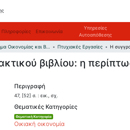
ης
Υπηρεσίες
Πληροφορίες
Επικοινωνία
Αυτοαπόθεσης
Τμήμα Οικονομίας και Βιώσιμης Ανάπτυξης
Πτυχιακές Εργασίες
ακτικού βιβλίου: η περίπτω
Περιγραφή
47, [52] σ. : εικ., σχ.
Θεματικές Κατηγορίες
Θεματική Κατηγορία
Οικιακή οικονομία