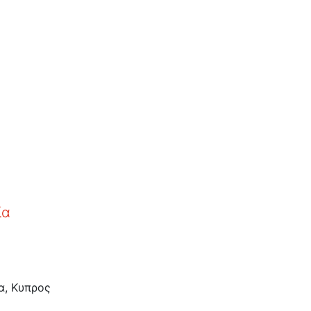
ία
α
,
Κυπρος