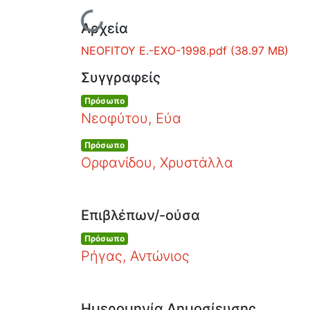
Φόρτωση...
Αρχεία
NEOFITOY E.-EXO-1998.pdf
(38.97 MB)
Συγγραφείς
Πρόσωπο
Νεοφύτου, Εύα
Πρόσωπο
Ορφανίδου, Χρυστάλλα
Επιβλέπων/-ούσα
Πρόσωπο
Ρήγας, Αντώνιος
Ημερομηνία Δημοσίευσης