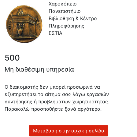
Χαροκόπειο
Πανεπιστήμιο
Βιβλιοθήκη & Κέντρο
Πληροφόρησης
ΕΣΤΙΑ
500
Πληροφορίες
Μη διαθέσιμη υπηρεσία
Επικοινωνία
Υπηρεσίες
Ο διακομιστής δεν μπορεί προσωρινά να
Αυτοαπόθεσης
εξυπηρετήσει το αίτημά σας λόγω εργασιών
συντήρησης ή προβλημάτων χωρητικότητας.
Ανοιχτά
Παρακαλώ προσπαθήστε ξανά αργότερα.
Δεδομένα
Οδηγίες
Χρήσης
Μετάβαση στην αρχική σελίδα