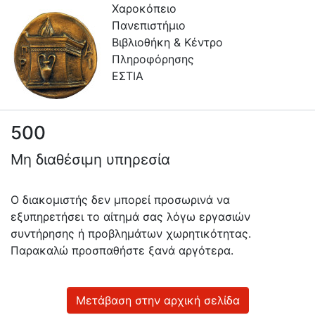
Χαροκόπειο
Πανεπιστήμιο
Βιβλιοθήκη & Κέντρο
Πληροφόρησης
ΕΣΤΙΑ
500
Πληροφορίες
Μη διαθέσιμη υπηρεσία
Επικοινωνία
Υπηρεσίες
Ο διακομιστής δεν μπορεί προσωρινά να
Αυτοαπόθεσης
εξυπηρετήσει το αίτημά σας λόγω εργασιών
συντήρησης ή προβλημάτων χωρητικότητας.
Ανοιχτά
Παρακαλώ προσπαθήστε ξανά αργότερα.
Δεδομένα
Οδηγίες
Χρήσης
Μετάβαση στην αρχική σελίδα