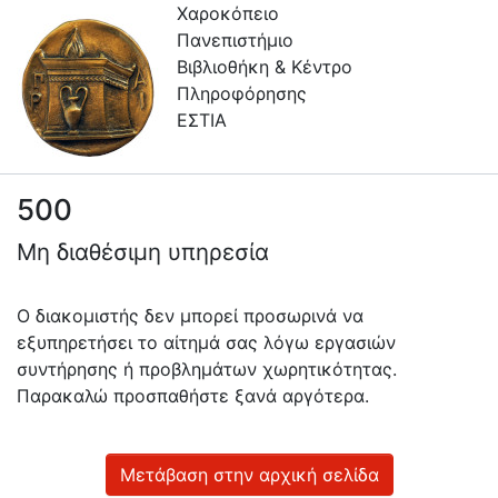
Χαροκόπειο
Πανεπιστήμιο
Βιβλιοθήκη & Κέντρο
Πληροφόρησης
ΕΣΤΙΑ
500
Πληροφορίες
Μη διαθέσιμη υπηρεσία
Επικοινωνία
Υπηρεσίες
Ο διακομιστής δεν μπορεί προσωρινά να
Αυτοαπόθεσης
εξυπηρετήσει το αίτημά σας λόγω εργασιών
συντήρησης ή προβλημάτων χωρητικότητας.
Ανοιχτά
Παρακαλώ προσπαθήστε ξανά αργότερα.
Δεδομένα
Οδηγίες
Χρήσης
Μετάβαση στην αρχική σελίδα