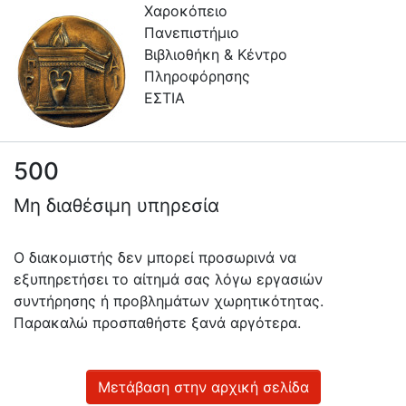
Χαροκόπειο
Πανεπιστήμιο
Βιβλιοθήκη & Κέντρο
Πληροφόρησης
ΕΣΤΙΑ
500
Πληροφορίες
Μη διαθέσιμη υπηρεσία
Επικοινωνία
Υπηρεσίες
Ο διακομιστής δεν μπορεί προσωρινά να
Αυτοαπόθεσης
εξυπηρετήσει το αίτημά σας λόγω εργασιών
συντήρησης ή προβλημάτων χωρητικότητας.
Ανοιχτά
Παρακαλώ προσπαθήστε ξανά αργότερα.
Δεδομένα
Οδηγίες
Χρήσης
Μετάβαση στην αρχική σελίδα