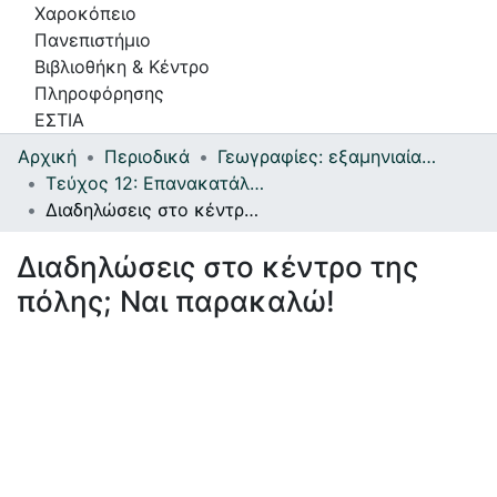
Χαροκόπειο
Πανεπιστήμιο
Βιβλιοθήκη & Κέντρο
Πληροφόρησης
ΕΣΤΙΑ
Αρχική
Περιοδικά
Γεωγραφίες: εξαμηνιαία έκδοση επιστημών του χώρου
Συλλογές
Τεύχος 12: Επανακατάληψη του δημόσιου χώρου στην πόλη - Μικρό αφιέρωμα στη Θεσσαλονίκη: μητρόπολη και περιαστικότητα - Δημογραφία και οικονομική μετάβαση - Κατολισθήσεις στον ελληνικό χώρο
Διαδηλώσεις στο κέντρο της πόλης; Ναι παρακαλώ!
Πλοήγηση στην Εστία
Διαδηλώσεις στο κέντρο της
Στατιστικά
πόλης; Ναι παρακαλώ!
Πληροφορίες
Επικοινωνία
Υπηρεσίες
Αυτοαπόθεσης