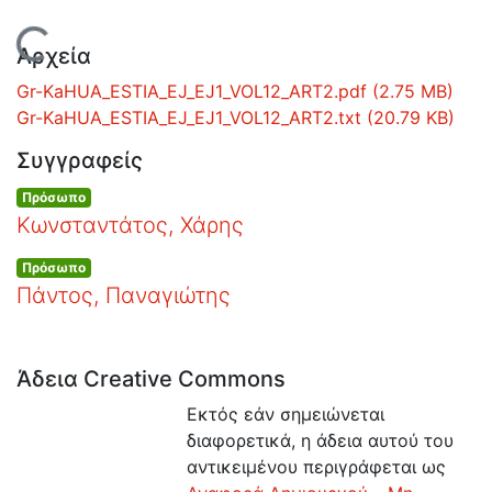
Ανοιχτά
Δεδομένα
Φόρτωση...
Οδηγίες
Αρχεία
Χρήσης
Gr-KaHUA_ESTIA_EJ_EJ1_VOL12_ART2.pdf
(2.75 MB)
Εστίας
Gr-KaHUA_ESTIA_EJ_EJ1_VOL12_ART2.txt
(20.79 KB)
Συγγραφείς
Πρόσωπο
Κωνσταντάτος, Χάρης
Πρόσωπο
Πάντος, Παναγιώτης
Άδεια Creative Commons
Εκτός εάν σημειώνεται
διαφορετικά, η άδεια αυτού του