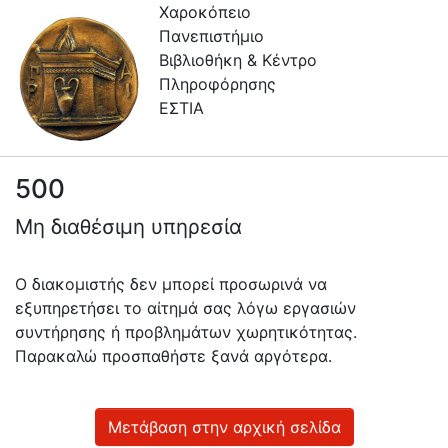
Χαροκόπειο
Πανεπιστήμιο
Βιβλιοθήκη & Κέντρο
Πληροφόρησης
ΕΣΤΙΑ
500
Πληροφορίες
Μη διαθέσιμη υπηρεσία
Επικοινωνία
Υπηρεσίες
Ο διακομιστής δεν μπορεί προσωρινά να
Αυτοαπόθεσης
εξυπηρετήσει το αίτημά σας λόγω εργασιών
συντήρησης ή προβλημάτων χωρητικότητας.
Ανοιχτά
Παρακαλώ προσπαθήστε ξανά αργότερα.
Δεδομένα
Οδηγίες
Χρήσης
Μετάβαση στην αρχική σελίδα