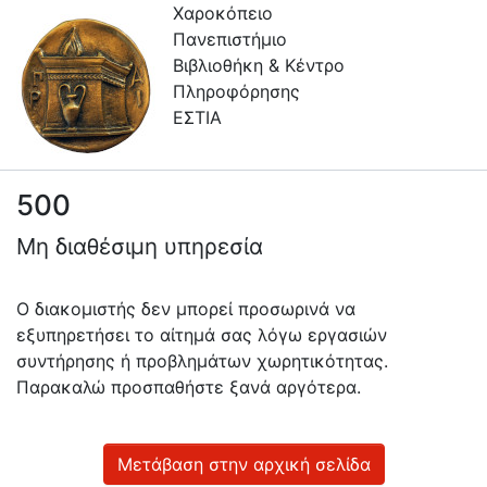
Χαροκόπειο
Πανεπιστήμιο
Βιβλιοθήκη & Κέντρο
Πληροφόρησης
ΕΣΤΙΑ
500
Πληροφορίες
Μη διαθέσιμη υπηρεσία
Επικοινωνία
Υπηρεσίες
Ο διακομιστής δεν μπορεί προσωρινά να
Αυτοαπόθεσης
εξυπηρετήσει το αίτημά σας λόγω εργασιών
συντήρησης ή προβλημάτων χωρητικότητας.
Ανοιχτά
Παρακαλώ προσπαθήστε ξανά αργότερα.
Δεδομένα
Οδηγίες
Χρήσης
Μετάβαση στην αρχική σελίδα