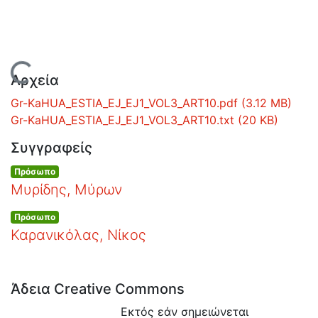
Ανοιχτά
Δεδομένα
Οδηγίες
Χρήσης
Εστίας
Φόρτωση...
Αρχεία
Gr-KaHUA_ESTIA_EJ_EJ1_VOL3_ART10.pdf
(3.12 MB)
Gr-KaHUA_ESTIA_EJ_EJ1_VOL3_ART10.txt
(20 KB)
Συγγραφείς
Πρόσωπο
Μυρίδης, Μύρων
Πρόσωπο
Καρανικόλας, Νίκος
Άδεια Creative Commons