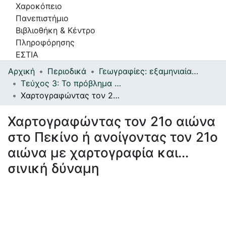
Χαροκόπειο
Πανεπιστήμιο
Βιβλιοθήκη & Κέντρο
Πληροφόρησης
ΕΣΤΙΑ
Αρχική
Περιοδικά
Γεωγραφίες: εξαμηνιαία έκδοση επιστημών του χώρου
Συλλογές
Τεύχος 3: Το πρόβλημα της λειψυδρίας - Παλαιογεωγραφία του Ηριδανού - Η γεωγραφία της Ευρωπαϊκής κτηνοτροφίας - Κοινωνικοί διαχωρισμοί και αγορά κατοικίας στην Αθήνα - Σπουδές γεωγραφίας στη Δανία
Χαρτογραφώντας τον 21ο αιώνα στο Πεκίνο ή ανοίγοντας τον 21ο αιώνα με χαρτογραφία και… σινική δύναμη
Πλοήγηση στην Εστία
Χαρτογραφώντας τον 21ο αιώνα
Στατιστικά
στο Πεκίνο ή ανοίγοντας τον 21ο
Πληροφορίες
αιώνα με χαρτογραφία και…
Επικοινωνία
σινική δύναμη
Υπηρεσίες
Αυτοαπόθεσης